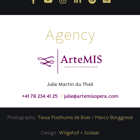
Agency
Julie Martin du Theil
+41 78 234 41 25
/
julie@artemisopera.com
Photography:
Tessa Posthuma de Boer
/
Marco Borggreve
Design:
Wilgehof + Sodaar